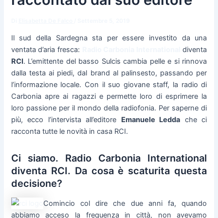
Di
Elisabetta De Falco
/
Settembre 5, 2019
Il sud della Sardegna sta per essere investito da una
ventata d’aria fresca:
Radio Carbonia International
diventa
RCI
. L’emittente del basso Sulcis cambia pelle e si rinnova
dalla testa ai piedi, dal brand al palinsesto, passando per
l’informazione locale. Con il suo giovane staff, la radio di
Carbonia apre ai ragazzi e permette loro di esprimere la
loro passione per il mondo della radiofonia. Per saperne di
più, ecco l’intervista all’editore
Emanuele Ledda
che ci
racconta tutte le novità in casa RCI.
Ci siamo. Radio Carbonia International
diventa RCI. Da cosa è scaturita questa
decisione?
Comincio col dire che due anni fa, quando
abbiamo acceso la frequenza in città, non avevamo