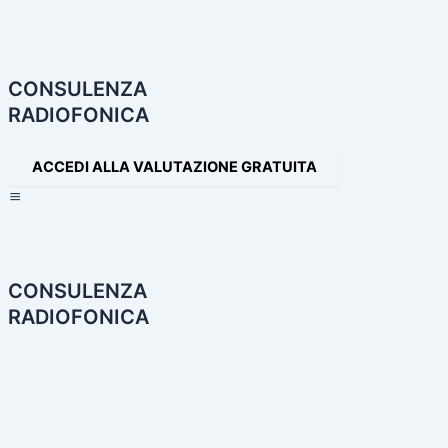
Navigazione
articoli
CONSULENZA
RADIOFONICA
ACCEDI ALLA VALUTAZIONE GRATUITA
×
CONSULENZA
RADIOFONICA
HOME
CONSULENZA RADIOFONICA
I NOSTRI SERVIZI
PARTNER
PRODOTTI AUDIO
LE NOSTRE INCONFONDIBILI VOCI
PRODUZIONI AUDIO E