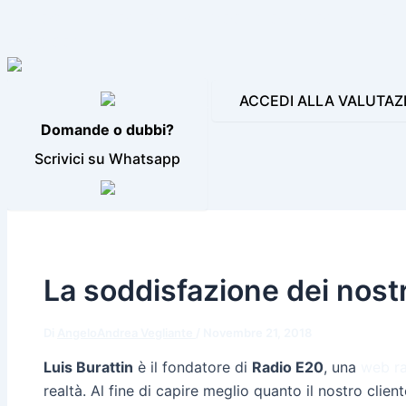
LE NOSTRE INCONFONDIBILI VOCI
PRODUZIONI AUDIO E
BLOG
CONTATTI
ACCEDI ALLA VALUTAZ
Domande o dubbi?
Scrivici su Whatsapp
La soddisfazione dei nostri
Di
AngeloAndrea Vegliante
/
Novembre 21, 2018
Luis Burattin
è il fondatore di
Radio E20
, una
web ra
realtà. Al fine di capire meglio quanto il nostro clie