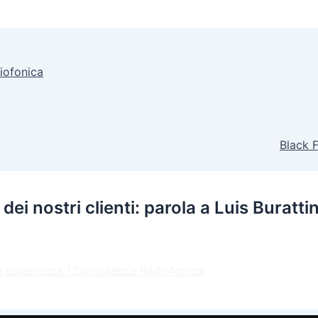
diofonica
Black F
i nostri clienti: parola a Luis Burattin
 esperienza | Consulenza Radiofonica