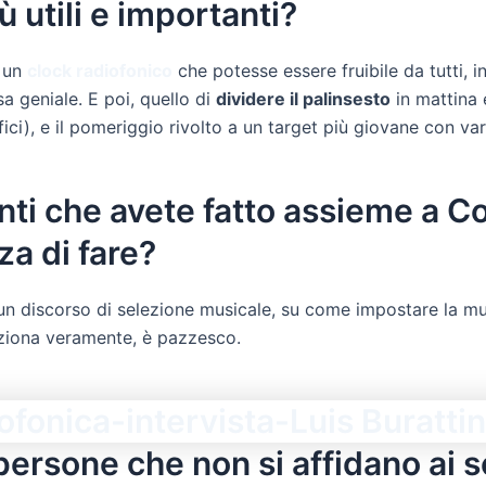
iù utili e importanti?
e un
clock radiofonico
che potesse essere fruibile da tutti, 
a geniale. E poi, quello di
dividere il palinsesto
in mattina 
ici), e il pomeriggio rivolto a un target più giovane con va
enti che avete fatto assieme a 
za di fare?
un discorso di selezione musicale, su come impostare la mu
nziona veramente, è pazzesco.
persone che non si affidano ai se