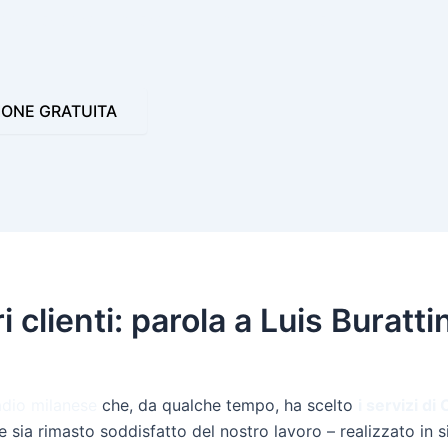
 VIDEO JINGLE
PROGRAMMI PER LA RADIO
IONE GRATUITA
 clienti: parola a Luis Buratti
dio milanese
che, da qualche tempo, ha scelto
i servizi d
nte sia rimasto soddisfatto del nostro lavoro – realizzato in