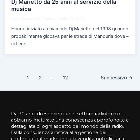
Dj Marietto da 25 anni al servizio della
musica
Consulenza Radiofonica
/
Luglio 13, 2018
Hanno iniziato a chiamarlo Dj Marietto nel 1998 quando
probabilmente giocava per le strade di Manduria dove –
ci tiene
1
2
…
12
Successivo
→
Da 30 anni di esperienza nel settore radiofonico,
abbiamo maturato una conoscenza approfondita e
dettagliata di ogni aspetto del mondo della radio.
Dalla consulenza artistica alla gestione dei
contenuti, dal marketing alla vendita pubblicitaria,